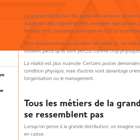
La grande distribution fait partie des secteurs qui recr
Supermarchés, hypermarchés, enseignes spécialisées o
besoins sont constants, aussi bien en CDI qu'en altern
Pour les personnes en situation de handicap, ces métie
souvent parce qu'ils sont perçus comme trop physiques
La réalité est plus nuancée. Certains postes demande
condition physique, mais d'autres sont davantage orienté
ion
l'organisation ou le management.
ne
Tous les métiers de la gran
se ressemblent pas
Lorsqu'on pense à la grande distribution, on imagine so
en caisse.