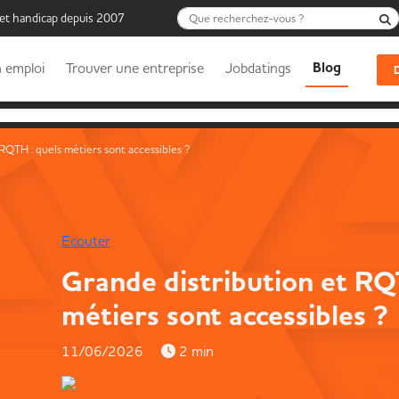
Que recherchez-vous ?
 et handicap depuis 2007
Blog
 emploi
Trouver une entreprise
Jobdatings
RQTH : quels métiers sont accessibles ?
Ecouter
Grande distribution et RQ
métiers sont accessibles ?
11/06/2026
2 min