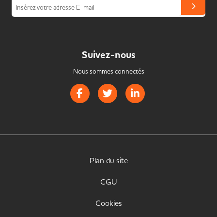
Insérez votre adresse E-mail
Suivez-nous
Nous sommes connectés
Page Facebook de Handistrib
Page Twitter de Handistrib
Page LinkedIn de Handist
Plan du site
CGU
Cookies