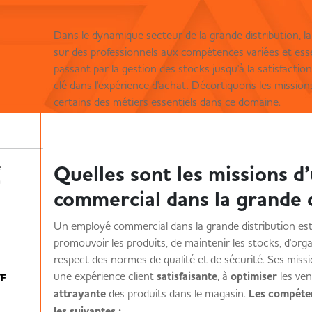
Dans le dynamique secteur de la grande distribution, 
sur des professionnels aux compétences variées et essen
passant par la gestion des stocks jusqu'à la satisfactio
clé dans l'expérience d'achat. Décortiquons les missio
certains des métiers essentiels dans ce domaine.
Quelles sont les missions 
é
n
commercial dans la grande
Un employé commercial dans la grande distribution est ch
promouvoir les produits, de maintenir les stocks, d'organ
respect des normes de qualité et de sécurité. Ses missi
une expérience client
satisfaisante
, à
optimiser
les ve
/F
attrayante
des produits dans le magasin.
Les compéten
les suivantes :