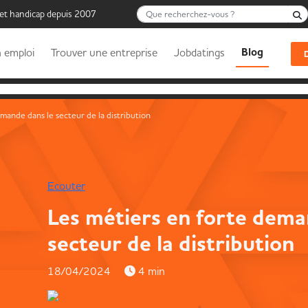
Que recherchez-vous ?
 et handicap depuis 2007
Blog
 emploi
Trouver une entreprise
Jobdatings
mande dans le secteur de la distribution
Ecouter
Les métiers en forte dema
secteur de la distribution
18/04/2024
4 min