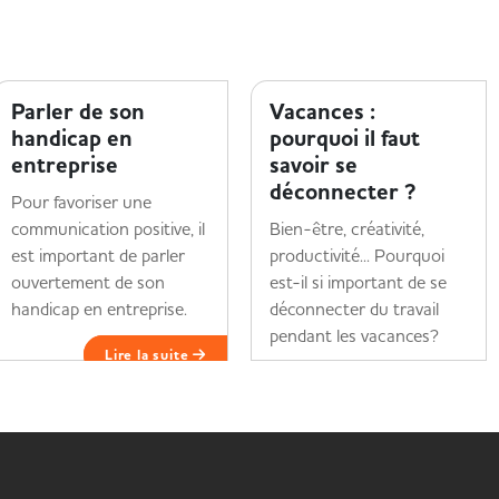
MOI ET MON HANDICAP
MOI ET MON HANDICAP
Parler de son
Vacances :
handicap en
pourquoi il faut
entreprise
savoir se
déconnecter ?
Pour favoriser une
communication positive, il
Bien-être, créativité,
est important de parler
productivité... Pourquoi
ouvertement de son
est-il si important de se
handicap en entreprise.
déconnecter du travail
pendant les vacances?
Lire la suite
Lire la suite