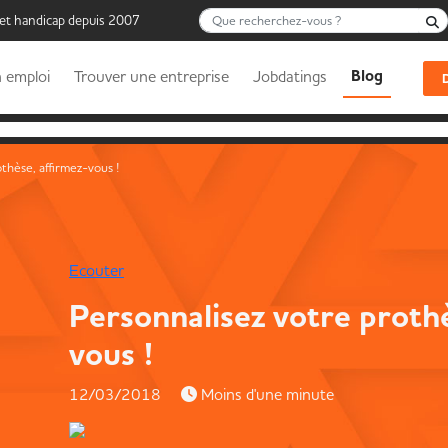
Que recherchez-vous ?
 et handicap depuis 2007
Blog
 emploi
Trouver une entreprise
Jobdatings
thèse, affirmez-vous !
Ecouter
Personnalisez votre prothè
vous !
12/03/2018
Moins d'une minute