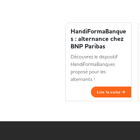
MOI ET MON HANDICAP
HandiFormaBanque
s : alternance chez
BNP Paribas
Découvrez le dispositif
HandiFormaBanques
proposé pour les
alternants !
Lire la suite