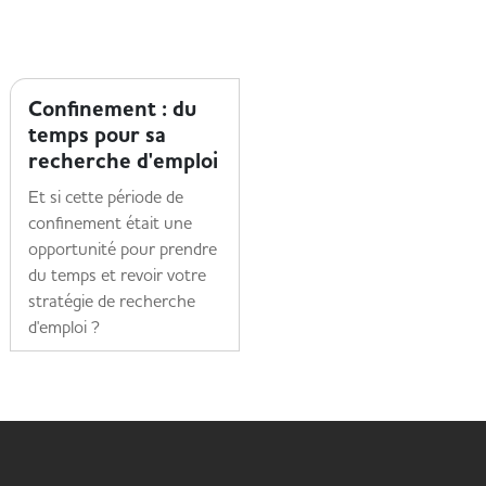
MOI ET MON HANDICAP
MOI ET MON HANDICAP
Confinement : du
AAH : 3 conseils
temps pour sa
sur l’Aide aux
recherche d'emploi
Adultes Handicapés
Et si cette période de
Montant, conditions,
confinement était une
calcul... Mission Handicap
opportunité pour prendre
fait le point pour vous sur
du temps et revoir votre
l'AAH.
stratégie de recherche
Lire la suite
d'emploi ?
Lire la suite