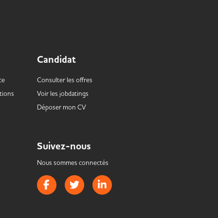
Candidat
ce
Consulter les offres
tions
Voir les
jobdatings
Déposer mon CV
Suivez-nous
Nous sommes connectés
Page Facebook de Handistrib
Page Twitter de Handistrib
Page LinkedIn de Handistrib