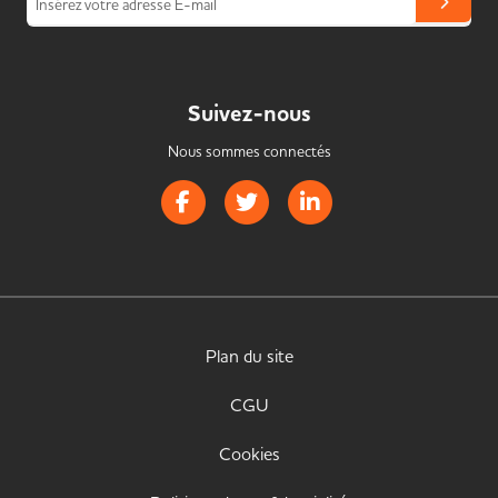
Insérez votre adresse E-mail
Suivez-nous
Nous sommes connectés
Page Facebook de Handistrib
Page Twitter de Handistrib
Page LinkedIn de Handist
Plan du site
CGU
Cookies