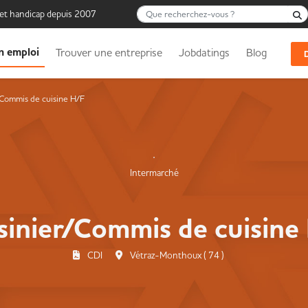
Que recherchez-vous ?
 et handicap depuis 2007
n emploi
Trouver une entreprise
Jobdatings
Blog
/Commis de cuisine H/F
Intermarché
sinier/Commis de cuisine
CDI
Vétraz-Monthoux ( 74 )