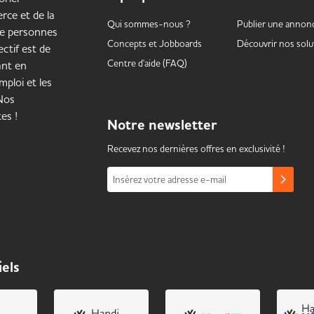
rce et de la
Qui sommes-nous ?
Publier une annon
de personnes
Concepts et
Jobboards
Découvrir nos solu
ctif est de
Centre d'aide (FAQ)
ant en
mploi et les
 Nos
es !
Notre
newsletter
Recevez nos dernières offres en exclusivité !
Insérez votre adresse e-mail
iels