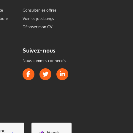
ce
Consulter les offres
tions
Voir les
jobdatings
Déposer mon CV
Suivez-nous
Nous sommes connectés
Page Facebook de Handistrib
Page Twitter de Handistrib
Page LinkedIn de Handistrib