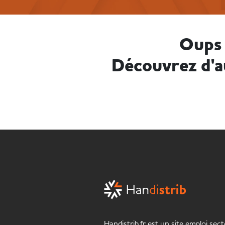
Oups 
Découvrez d'a
Handistrib.fr est un site emploi sect