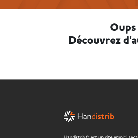
Oups 
Découvrez d'a
Handistrib.fr est un site emploi sect