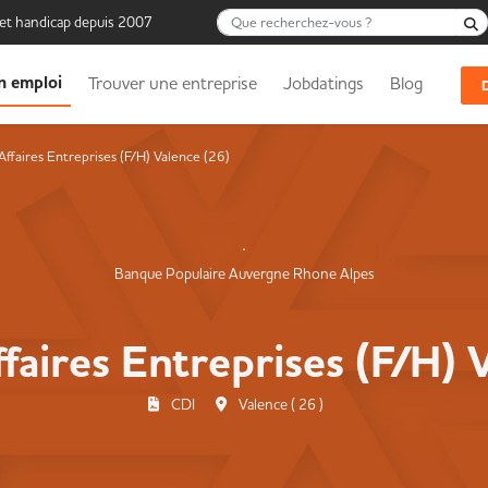
Que recherchez-vous ?
 et handicap depuis 2007
n emploi
Trouver une entreprise
Jobdatings
Blog
Affaires Entreprises (F/H) Valence (26)
Banque Populaire Auvergne Rhone Alpes
faires Entreprises (F/H) 
CDI
Valence ( 26 )