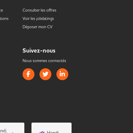
ce
Consulter les offres
tions
Voir les
jobdatings
Déposer mon CV
Suivez-nous
Nous sommes connectés
Page Facebook de Handistrib
Page Twitter de Handistrib
Page LinkedIn de Handistrib