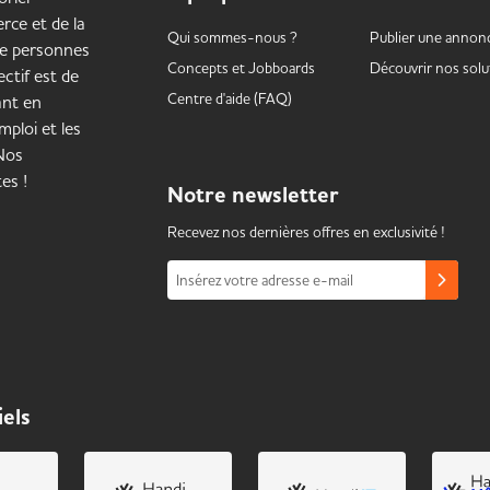
rce et de la
Qui sommes-nous ?
Publier une annon
de personnes
Concepts et
Jobboards
Découvrir nos solu
ctif est de
Centre d'aide (FAQ)
ant en
mploi et les
 Nos
es !
Notre
newsletter
Recevez nos dernières offres en exclusivité !
Insérez votre adresse e-mail
iels