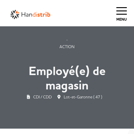
Haut de Page
MENU
ACTION
Employé(e) de
magasin
CDI / CDD
Lot-et-Garonne ( 47 )