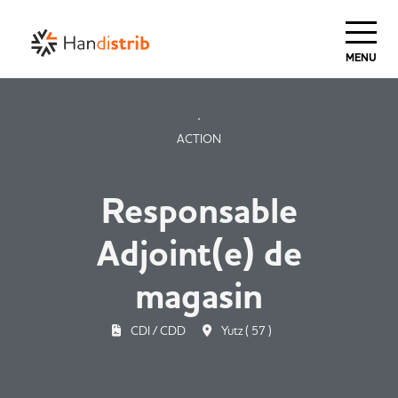
Haut de Page
MENU
ACTION
Responsable
Adjoint(e) de
magasin
CDI / CDD
Yutz ( 57 )